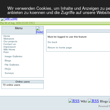
Wir verwenden Cookies, um Inhalte und Anzeigen zu per
anbieten zu koennen und die Zugriffe auf unsere Websit
Thu 06 of Aug, 2026 [15:03 UTC]
Menu
Home
Must be logged to use this feature
Webstore
Our projects
Go back
Contact us
Impressum
Return to home page
Wiki Home
Print
Image Galleries
Blogs
File Galleries
FAQs
Surveys
Online users
70 online users
Wiki
Blogs
Powered 