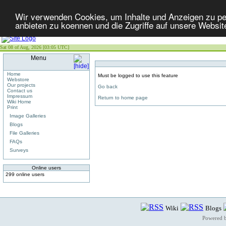
Wir verwenden Cookies, um Inhalte und Anzeigen zu per
anbieten zu koennen und die Zugriffe auf unsere Websit
Sat 08 of Aug, 2026 [03:05 UTC]
Menu
Home
Must be logged to use this feature
Webstore
Our projects
Go back
Contact us
Impressum
Return to home page
Wiki Home
Print
Image Galleries
Blogs
File Galleries
FAQs
Surveys
Online users
299 online users
Wiki
Blogs
Powered 