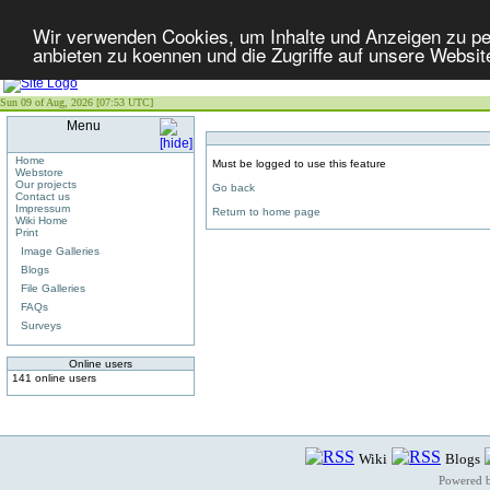
Wir verwenden Cookies, um Inhalte und Anzeigen zu per
anbieten zu koennen und die Zugriffe auf unsere Websit
Sun 09 of Aug, 2026 [07:53 UTC]
Menu
Home
Must be logged to use this feature
Webstore
Our projects
Go back
Contact us
Impressum
Return to home page
Wiki Home
Print
Image Galleries
Blogs
File Galleries
FAQs
Surveys
Online users
141 online users
Wiki
Blogs
Powered 