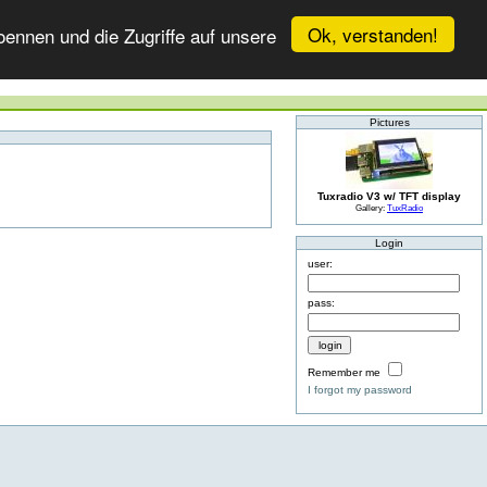
Ok, verstanden!
ennen und die Zugriffe auf unsere
Pictures
Tuxradio V3 w/ TFT display
Gallery:
TuxRadio
Login
user:
pass:
Remember me
I forgot my password