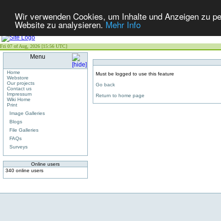
Wir verwenden Cookies, um Inhalte und Anzeigen zu pers
Website zu analysieren.
Mehr Info
Fri 07 of Aug, 2026 [15:56 UTC]
Menu
Home
Must be logged to use this feature
Webstore
Our projects
Go back
Contact us
Impressum
Return to home page
Wiki Home
Print
Image Galleries
Blogs
File Galleries
FAQs
Surveys
Online users
340 online users