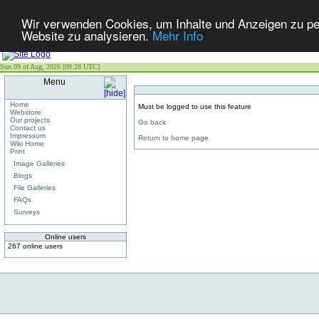
Wir verwenden Cookies, um Inhalte und Anzeigen zu pers
Website zu analysieren.
Mehr Info
Sun 09 of Aug, 2026 [09:28 UTC]
Menu
Home
Must be logged to use this feature
Webstore
Our projects
Go back
Contact us
Impressum
Return to home page
Wiki Home
Print
Image Galleries
Blogs
File Galleries
FAQs
Surveys
Online users
267 online users