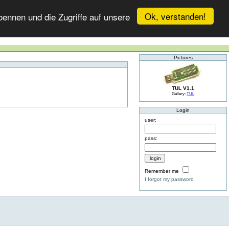
Ok, verstanden!
ennen und die Zugriffe auf unsere
Pictures
TUL V1.1
Gallery:
TUL
Login
user:
pass:
Remember me
I forgot my password