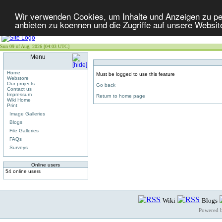
Wir verwenden Cookies, um Inhalte und Anzeigen zu per
anbieten zu koennen und die Zugriffe auf unsere Websit
Sun 09 of Aug, 2026 [04:03 UTC]
Menu
Home
Must be logged to use this feature
Webstore
Our projects
Go back
Contact us
Impressum
Return to home page
Wiki Home
Print
Image Galleries
Blogs
File Galleries
FAQs
Surveys
Online users
54 online users
Wiki
Blogs
Powered 