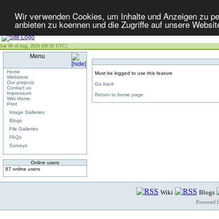
Wir verwenden Cookies, um Inhalte und Anzeigen zu per
anbieten zu koennen und die Zugriffe auf unsere Websit
Sat 08 of Aug, 2026 [08:20 UTC]
Menu
Home
Must be logged to use this feature
Webstore
Our projects
Go back
Contact us
Impressum
Return to home page
Wiki Home
Print
Image Galleries
Blogs
File Galleries
FAQs
Surveys
Online users
87 online users
Wiki
Blogs
Powered 