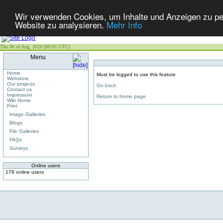
Wir verwenden Cookies, um Inhalte und Anzeigen zu pers
Website zu analysieren.
Mehr Info
Thu 06 of Aug, 2026 [00:05 UTC]
Menu
Home
Must be logged to use this feature
Webstore
Our projects
Go back
Contact us
Impressum
Return to home page
Wiki Home
Print
Image Galleries
Blogs
File Galleries
FAQs
Surveys
Online users
178 online users