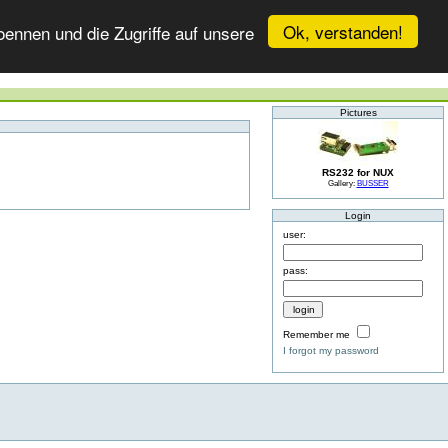
Ok, verstanden!
ennen und die Zugriffe auf unsere
Pictures
RS232 for NUX
Gallery:
BUSSER
Login
user:
pass:
Remember me
I forgot my password