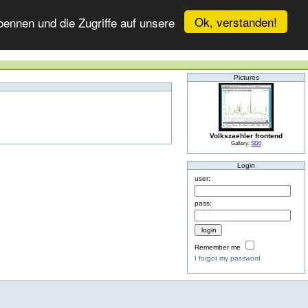
Ok, verstanden!
ennen und die Zugriffe auf unsere
Pictures
Volkszaehler frontend
Gallery:
SD0
Login
user:
pass:
Remember me
I forgot my password