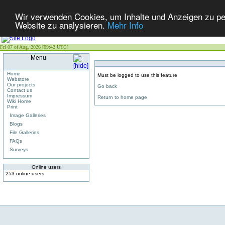
Wir verwenden Cookies, um Inhalte und Anzeigen zu pers
Website zu analysieren.
Mehr Info
Fri 07 of Aug, 2026 [09:42 UTC]
Menu
Home
Must be logged to use this feature
Webstore
Our projects
Go back
Contact us
Impressum
Return to home page
Wiki Home
Print
Image Galleries
Blogs
File Galleries
FAQs
Surveys
Online users
253 online users