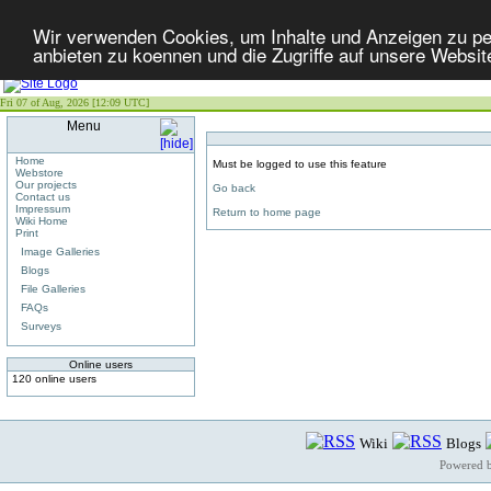
Wir verwenden Cookies, um Inhalte und Anzeigen zu per
anbieten zu koennen und die Zugriffe auf unsere Websit
Fri 07 of Aug, 2026 [12:09 UTC]
Menu
Home
Must be logged to use this feature
Webstore
Our projects
Go back
Contact us
Impressum
Return to home page
Wiki Home
Print
Image Galleries
Blogs
File Galleries
FAQs
Surveys
Online users
120 online users
Wiki
Blogs
Powered 