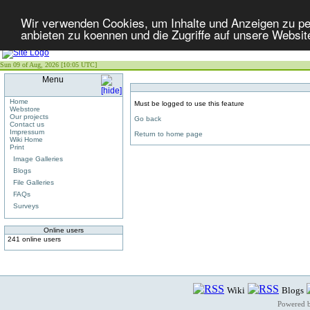
Wir verwenden Cookies, um Inhalte und Anzeigen zu per
anbieten zu koennen und die Zugriffe auf unsere Websit
Sun 09 of Aug, 2026 [10:05 UTC]
Menu
Home
Must be logged to use this feature
Webstore
Our projects
Go back
Contact us
Impressum
Return to home page
Wiki Home
Print
Image Galleries
Blogs
File Galleries
FAQs
Surveys
Online users
241 online users
Wiki
Blogs
Powered 