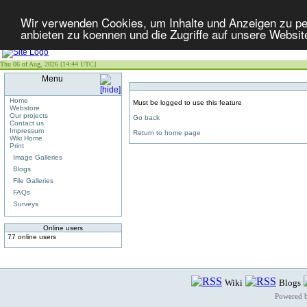
Wir verwenden Cookies, um Inhalte und Anzeigen zu per
anbieten zu koennen und die Zugriffe auf unsere Websit
Thu 06 of Aug, 2026 [14:44 UTC]
Menu
Home
Must be logged to use this feature
Webstore
Our projects
Go back
Contact us
Impressum
Return to home page
Wiki Home
Print
Image Galleries
Blogs
File Galleries
FAQs
Surveys
Online users
77 online users
Wiki
Blogs
Powered 