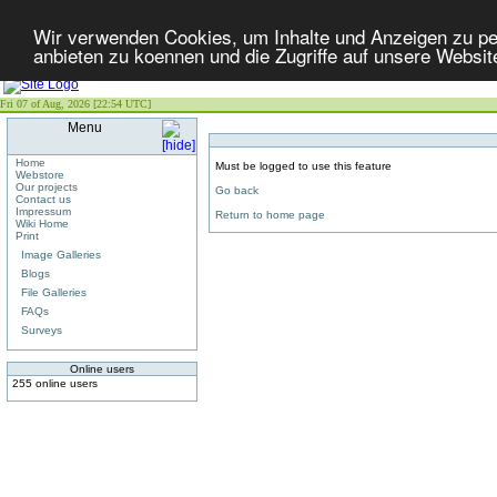
Wir verwenden Cookies, um Inhalte und Anzeigen zu per
anbieten zu koennen und die Zugriffe auf unsere Websit
Fri 07 of Aug, 2026 [22:54 UTC]
Menu
Home
Must be logged to use this feature
Webstore
Our projects
Go back
Contact us
Impressum
Return to home page
Wiki Home
Print
Image Galleries
Blogs
File Galleries
FAQs
Surveys
Online users
255 online users