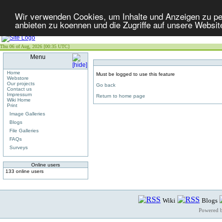
Wir verwenden Cookies, um Inhalte und Anzeigen zu per
anbieten zu koennen und die Zugriffe auf unsere Websit
Thu 06 of Aug, 2026 [00:35 UTC]
Menu
Home
Must be logged to use this feature
Webstore
Our projects
Go back
Contact us
Impressum
Return to home page
Wiki Home
Print
Image Galleries
Blogs
File Galleries
FAQs
Surveys
Online users
133 online users
Wiki
Blogs
Powered 