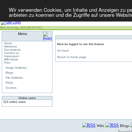
Wir verwenden Cookies, um Inhalte und Anzeigen zu per
anbieten zu koennen und die Zugriffe auf unsere Websit
Mon 10 of Aug, 2026 [06:29 UTC]
Menu
Home
Must be logged to use this feature
Webstore
Our projects
Go back
Contact us
Impressum
Return to home page
Wiki Home
Print
Image Galleries
Blogs
File Galleries
FAQs
Surveys
Online users
113 online users
Wiki
Blogs
Powered 