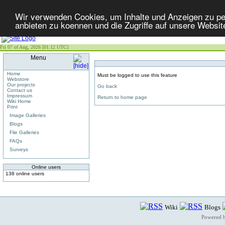
Wir verwenden Cookies, um Inhalte und Anzeigen zu per
anbieten zu koennen und die Zugriffe auf unsere Websit
Fri 07 of Aug, 2026 [01:12 UTC]
Menu
Home
Must be logged to use this feature
Webstore
Our projects
Go back
Contact us
Impressum
Return to home page
Wiki Home
Print
Image Galleries
Blogs
File Galleries
FAQs
Surveys
Online users
138 online users
Wiki
Blogs
Powered 