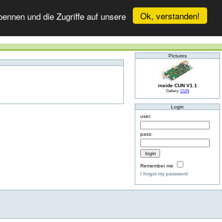
Ok, verstanden!
ennen und die Zugriffe auf unsere
Pictures
inside CUN V1.1
Gallery:
CUN
Login
user:
pass:
Remember me
I forgot my password