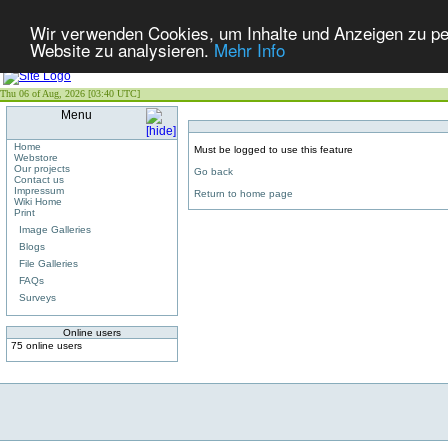
Wir verwenden Cookies, um Inhalte und Anzeigen zu pers
Website zu analysieren.
Mehr Info
Thu 06 of Aug, 2026 [03:40 UTC]
Menu
Home
Must be logged to use this feature
Webstore
Our projects
Go back
Contact us
Impressum
Return to home page
Wiki Home
Print
Image Galleries
Blogs
File Galleries
FAQs
Surveys
Online users
75 online users