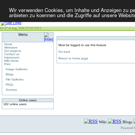
Wir verwenden Cookies, um Inhalte und Anzeigen zu per
anbieten zu koennen und die Zugriffe auf unsere Websit
Fri 07 of Aug, 2026 [17:03 UTC]
Menu
Home
Must be logged to use this feature
Webstore
Our projects
Go back
Contact us
Impressum
Return to home page
Wiki Home
Print
Image Galleries
Blogs
File Galleries
FAQs
Surveys
Online users
182 online users
Wiki
Blogs
Powered 