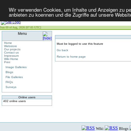
Wir verwenden Cookies, um Inhalte und Anzeigen zu per
anbieten zu koennen und die Zugriffe auf unsere Websit
Sun 09 of Aug, 2026 [07:05 UTC]
Menu
Home
Must be logged to use this feature
Webstore
Our projects
Go back
Contact us
Impressum
Return to home page
Wiki Home
Print
Image Galleries
Blogs
File Galleries
FAQs
Surveys
Online users
402 online users
Wiki
Blogs