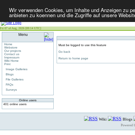
Wir verwenden Cookies, um Inhalte und Anzeigen zu per
anbieten zu koennen und die Zugriffe auf unsere Websit
Fri 07 of Aug, 2026 [09:14 UTC]
Menu
Home
Must be logged to use this feature
Webstore
Our projects
Go back
Contact us
Impressum
Return to home page
Wiki Home
Print
Image Galleries
Blogs
File Galleries
FAQs
Surveys
Online users
401 online users
Wiki
Blogs
Powered 