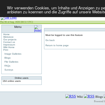
Wir verwenden Cookies, um Inhalte und Anzeigen zu per
anbieten zu koennen und die Zugriffe auf unsere Websit
Thu 06 of Aug, 2026 [08:51 UTC]
Menu
Home
Must be logged to use this feature
Webstore
Our projects
Go back
Contact us
Impressum
Return to home page
Wiki Home
Print
Image Galleries
Blogs
File Galleries
FAQs
Surveys
Online users
164 online users
Wiki
Blogs
Powered 