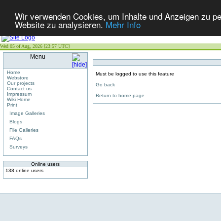
Wir verwenden Cookies, um Inhalte und Anzeigen zu pers
Website zu analysieren.
Mehr Info
Wed 05 of Aug, 2026 [23:57 UTC]
Menu
Home
Must be logged to use this feature
Webstore
Our projects
Go back
Contact us
Impressum
Return to home page
Wiki Home
Print
Image Galleries
Blogs
File Galleries
FAQs
Surveys
Online users
138 online users