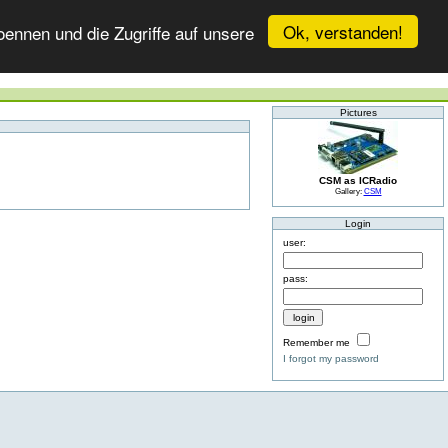
Ok, verstanden!
ennen und die Zugriffe auf unsere
Pictures
CSM as ICRadio
Gallery:
CSM
Login
user:
pass:
Remember me
I forgot my password