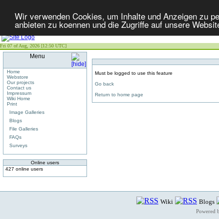
Wir verwenden Cookies, um Inhalte und Anzeigen zu per
anbieten zu koennen und die Zugriffe auf unsere Websit
Fri 07 of Aug, 2026 [12:50 UTC]
Menu
Home
Must be logged to use this feature
Webstore
Our projects
Go back
Contact us
Impressum
Return to home page
Wiki Home
Print
Image Galleries
Blogs
File Galleries
FAQs
Surveys
Online users
427 online users
Wiki
Blogs
Powered 