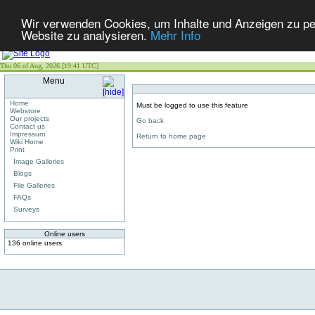
Wir verwenden Cookies, um Inhalte und Anzeigen zu pers
Website zu analysieren.
Mehr Info
Thu 06 of Aug, 2026 [19:41 UTC]
Menu
Home
Must be logged to use this feature
Webstore
Our projects
Go back
Contact us
Impressum
Return to home page
Wiki Home
Print
Image Galleries
Blogs
File Galleries
FAQs
Surveys
Online users
136 online users