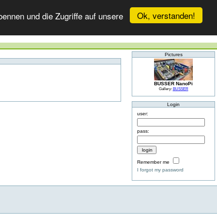
Ok, verstanden!
ennen und die Zugriffe auf unsere
Pictures
BUSSER NanoPi
Gallery:
BUSSER
Login
user:
pass:
Remember me
I forgot my password