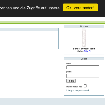
Ok, verstanden!
ennen und die Zugriffe auf unsere
Pictures
SoMPi symbol icon
Gallery:
SOM Pi
Login
user:
pass:
Remember me
I forgot my password