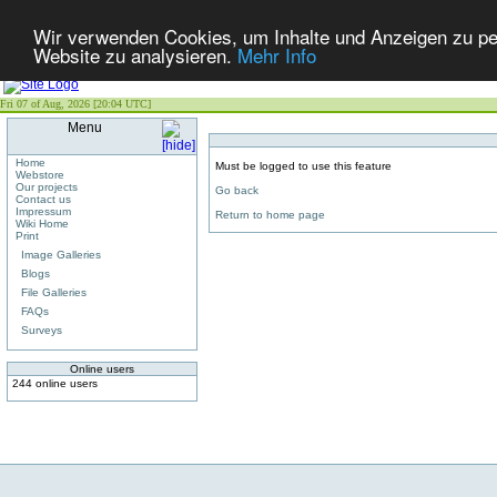
Wir verwenden Cookies, um Inhalte und Anzeigen zu pers
Website zu analysieren.
Mehr Info
Fri 07 of Aug, 2026 [20:04 UTC]
Menu
Home
Must be logged to use this feature
Webstore
Our projects
Go back
Contact us
Impressum
Return to home page
Wiki Home
Print
Image Galleries
Blogs
File Galleries
FAQs
Surveys
Online users
244 online users