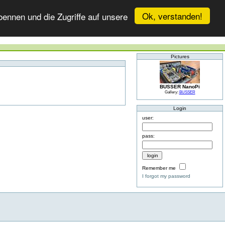
Ok, verstanden!
ennen und die Zugriffe auf unsere
Pictures
BUSSER NanoPi
Gallery:
BUSSER
Login
user:
pass:
Remember me
I forgot my password