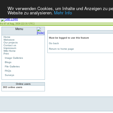
Wir verwenden Cookies, um Inhalte und Anzeigen zu pers
Website zu analysieren.
Mehr Info
Fri 07 of Aug, 2026 [22:31 UTC]
Menu
Home
Must be logged to use this feature
Webstore
Our projects
Go back
Contact us
Impressum
Return to home page
Wiki Home
Print
Image Galleries
Blogs
File Galleries
FAQs
Surveys
Online users
383 online users