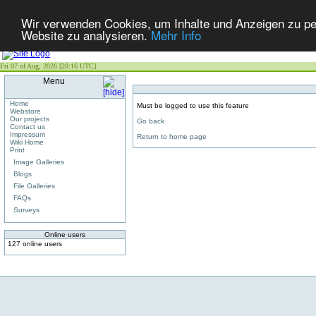
Wir verwenden Cookies, um Inhalte und Anzeigen zu pers
Website zu analysieren.
Mehr Info
Fri 07 of Aug, 2026 [20:16 UTC]
Menu
Home
Must be logged to use this feature
Webstore
Our projects
Go back
Contact us
Impressum
Return to home page
Wiki Home
Print
Image Galleries
Blogs
File Galleries
FAQs
Surveys
Online users
127 online users