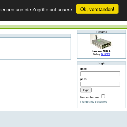
Ok, verstanden!
ennen und die Zugriffe auf unsere
Pictures
busser NU2A
Gallery:
BUSSER
Login
user:
pass:
Remember me
I forgot my password