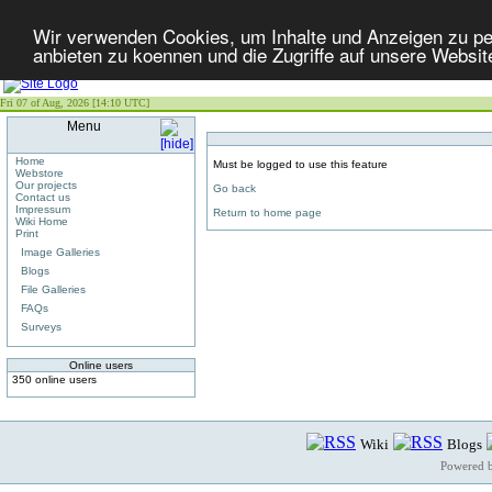
Wir verwenden Cookies, um Inhalte und Anzeigen zu per
anbieten zu koennen und die Zugriffe auf unsere Websit
Fri 07 of Aug, 2026 [14:10 UTC]
Menu
Home
Must be logged to use this feature
Webstore
Our projects
Go back
Contact us
Impressum
Return to home page
Wiki Home
Print
Image Galleries
Blogs
File Galleries
FAQs
Surveys
Online users
350 online users
Wiki
Blogs
Powered 