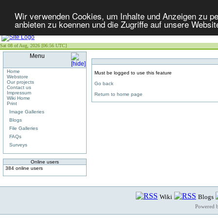
Wir verwenden Cookies, um Inhalte und Anzeigen zu per
anbieten zu koennen und die Zugriffe auf unsere Websit
Sat 08 of Aug, 2026 [06:56 UTC]
Menu
Home
Must be logged to use this feature
Webstore
Our projects
Go back
Contact us
Impressum
Return to home page
Wiki Home
Print
Image Galleries
Blogs
File Galleries
FAQs
Surveys
Online users
384 online users
Wiki
Blogs
Powered 