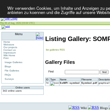
Wir verwenden Cookies, um Inhalte und Anzeigen zu per
anbieten zu koennen und die Zugriffe auf unsere Websit
Thu 06 of Aug, 2026 [19:04 UTC]
Menu
Listing Gallery: SOM
Home
Webstore
Our projects
list galleries
RSS
Contact us
Impressum
Wiki Home
Print
Gallery Files
Image Galleries
Blogs
File Galleries
Find
FAQs
Surveys
ID
Type
Name
Filename
Descripti
74
SoMPi symbol
Symbol.pdf
graphical 
Online users
342 online users
Wiki
Blogs