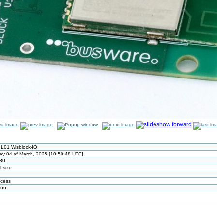
L01 Wisblock-IO
ay 04 of March, 2025 [10:50:48 UTC]
80
l size
ccess
ann