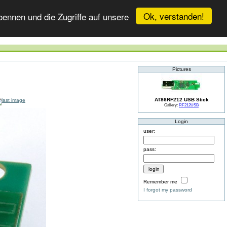
Ok, verstanden!
ennen und die Zugriffe auf unsere
Pictures
AT86RF212 USB Stick
Gallery:
RF212USB
Login
user:
pass:
Remember me
I forgot my password