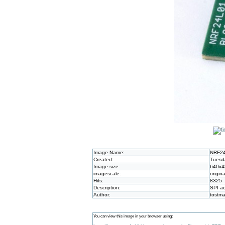
Image Name:
NRF24
Created:
Tuesd
Image size:
640x4
imagescale:
origina
Hits:
8325
Description:
SPI a
Author:
tostm
You can view this image in your browser using: