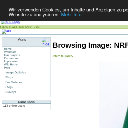
Wir verwenden Cookies, um Inhalte und Anzeigen zu pers
Website zu analysieren.
Mehr Info
Sun 09 of Aug, 2026 [10:24 UTC]
Menu
Browsing Image:
NRF
Home
Webstore
Our projects
return to gallery
Contact us
Impressum
Wiki Home
Print
Image Galleries
Blogs
File Galleries
FAQs
Surveys
Online users
113 online users