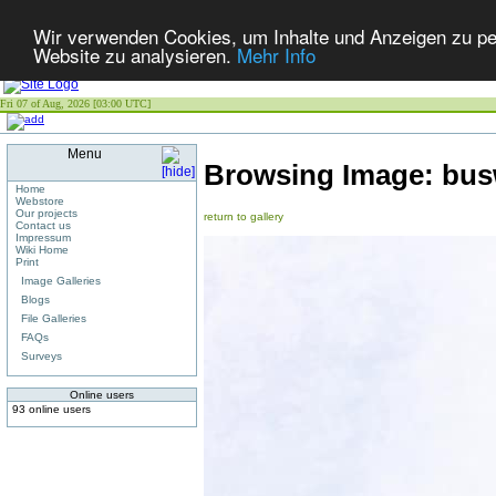
Wir verwenden Cookies, um Inhalte und Anzeigen zu pers
Website zu analysieren.
Mehr Info
Fri 07 of Aug, 2026 [03:00 UTC]
Menu
Browsing Image:
bus
Home
Webstore
Our projects
return to gallery
Contact us
Impressum
Wiki Home
Print
Image Galleries
Blogs
File Galleries
FAQs
Surveys
Online users
93 online users