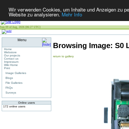
Wir verwenden Cookies, um Inhalte und Anzeigen zu pers
Website zu analysieren.
Mehr Info
Sun 09 of Aug, 2026 [06:27 UTC]
Menu
Browsing Image:
S0 
Home
Webstore
Our projects
return to gallery
Contact us
Impressum
Wiki Home
Print
Image Galleries
Blogs
File Galleries
FAQs
Surveys
Online users
172 online users