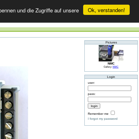
Ok, verstanden!
ennen und die Zugriffe auf unsere
Pictures
NMC
Gallery:
NMC
Login
user:
pass:
Remember me
I forgot my password