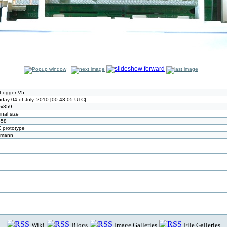
Logger V5
day 04 of July, 2010 [00:43:05 UTC]
0x359
inal size
558
 prototype
tmann
Wiki
Blogs
Image Galleries
File Galleries