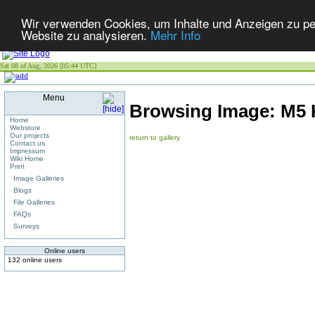
Wir verwenden Cookies, um Inhalte und Anzeigen zu pers
Website zu analysieren.
Mehr Info
Sat 08 of Aug, 2026 [05:44 UTC]
Menu
Browsing Image:
M5 
Home
Webstore
Our projects
return to gallery
Contact us
Impressum
Wiki Home
Print
Image Galleries
Blogs
File Galleries
FAQs
Surveys
Online users
132 online users