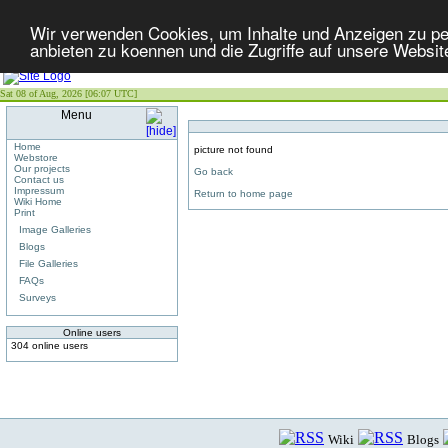
Wir verwenden Cookies, um Inhalte und Anzeigen zu per
anbieten zu koennen und die Zugriffe auf unsere Websit
Sat 08 of Aug, 2026 [06:07 UTC]
Menu
Home
picture not found
Webstore
Our projects
Go back
Contact us
Impressum
Return to home page
Wiki Home
Print
Image Galleries
Blogs
File Galleries
FAQs
Surveys
Online users
304 online users
Wiki
Blogs