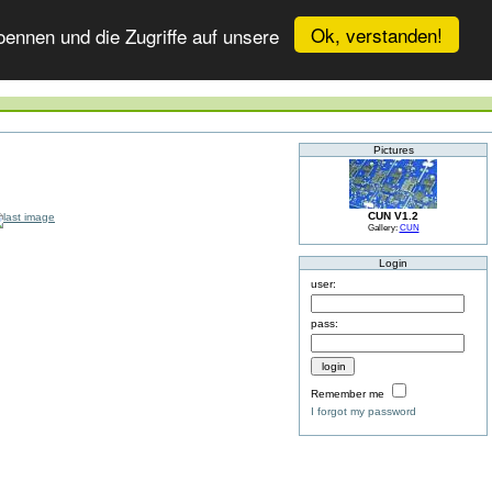
Ok, verstanden!
ennen und die Zugriffe auf unsere
Pictures
CUN V1.2
Gallery:
CUN
Login
user:
pass:
Remember me
I forgot my password