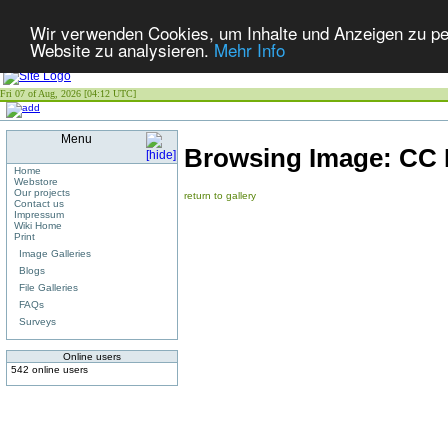
Wir verwenden Cookies, um Inhalte und Anzeigen zu pers
Website zu analysieren.
Mehr Info
Fri 07 of Aug, 2026 [04:12 UTC]
Menu
Browsing Image:
CC 
Home
Webstore
Our projects
return to gallery
Contact us
Impressum
Wiki Home
Print
Image Galleries
Blogs
File Galleries
FAQs
Surveys
Online users
542 online users