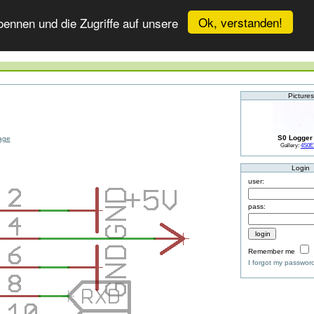
Ok, verstanden!
ennen und die Zugriffe auf unsere
Pictures
S0 Logger
Gallery:
4S0
Login
user:
pass:
Remember me
I forgot my passwor