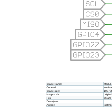
Image Name:
Modul 
Created:
Wednes
Image size:
1037x
imagescale:
origina
Hits:
76826
Description:
Author:
tostma