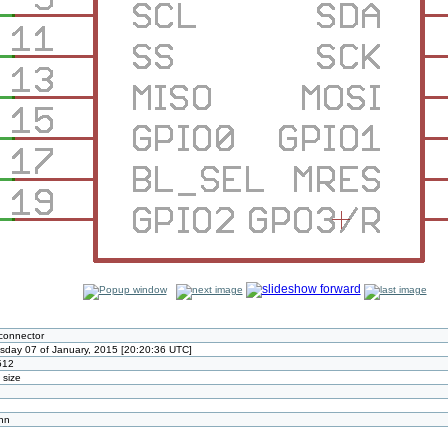
connector
day 07 of January, 2015 [20:20:36 UTC]
512
l size
nn