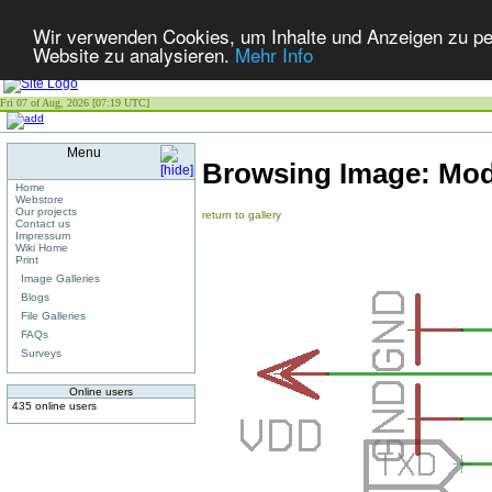
Wir verwenden Cookies, um Inhalte und Anzeigen zu pers
Website zu analysieren.
Mehr Info
Fri 07 of Aug, 2026 [07:19 UTC]
Menu
Browsing Image:
Mod
Home
Webstore
Our projects
return to gallery
Contact us
Impressum
Wiki Home
Print
Image Galleries
Blogs
File Galleries
FAQs
Surveys
Online users
435 online users