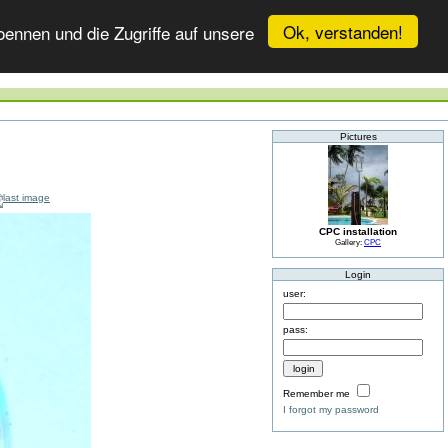
Ok, verstanden!
ennen und die Zugriffe auf unsere
Pictures
CPC installation
Gallery:
CPC
Login
user:
pass:
Remember me
I forgot my password