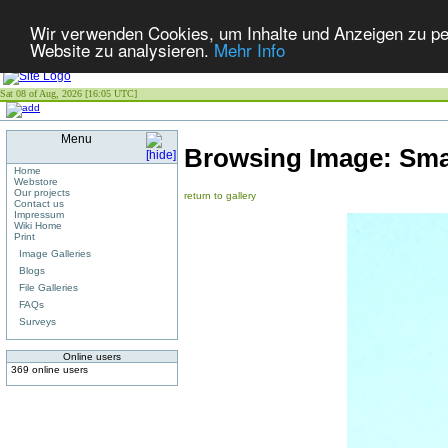
Wir verwenden Cookies, um Inhalte und Anzeigen zu pers
Website zu analysieren.
Mehr Info
Sat 08 of Aug, 2026 [16:05 UTC]
Menu
Browsing Image:
Sma
Home
Webstore
Our projects
return to gallery
Contact us
Impressum
Wiki Home
Print
Image Galleries
Blogs
File Galleries
FAQs
Surveys
Online users
369 online users