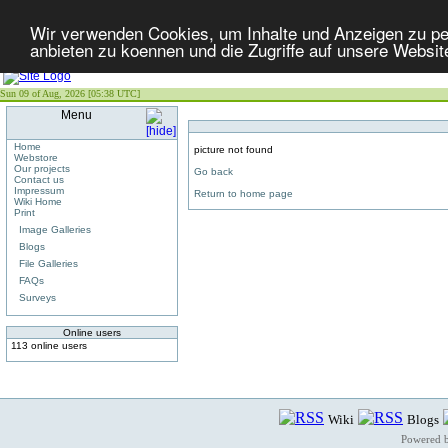
Wir verwenden Cookies, um Inhalte und Anzeigen zu per
anbieten zu koennen und die Zugriffe auf unsere Websit
Sun 09 of Aug, 2026 [05:38 UTC]
Menu
Home
picture not found
Webstore
Our projects
Go back
Contact us
Impressum
Return to home page
Wiki Home
Print
Image Galleries
Blogs
File Galleries
FAQs
Surveys
Online users
113 online users
Wiki
Blogs
Powered 