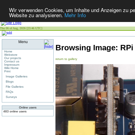
Wir verwenden Cookies, um Inhalte und Anzeigen zu pers
Website zu analysieren.
Mehr Info
Thu 06 of Aug, 2026 [23:46 UTC]
Menu
Browsing Image:
RPi
Home
Webstore
Our projects
return to gallery
Contact us
Impressum
Wiki Home
Print
Image Galleries
Blogs
File Galleries
FAQs
Surveys
Online users
483 online users