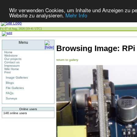
Wir verwenden Cookies, um Inhalte und Anzeigen zu pers
Website zu analysieren.
Mehr Info
Fri 07 of Aug, 2026 [19:41 UTC]
Menu
Browsing Image:
RPi
Home
Webstore
Our projects
return to gallery
Contact us
Impressum
Wiki Home
Print
Image Galleries
Blogs
File Galleries
FAQs
Surveys
Online users
148 online users