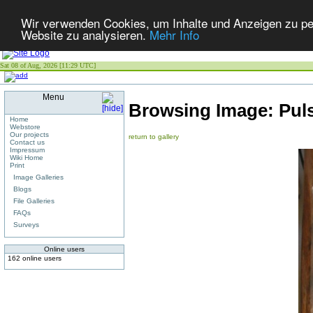
Wir verwenden Cookies, um Inhalte und Anzeigen zu pers
Website zu analysieren.
Mehr Info
Sat 08 of Aug, 2026 [11:29 UTC]
Menu
Browsing Image:
Pul
Home
Webstore
Our projects
return to gallery
Contact us
Impressum
Wiki Home
Print
Image Galleries
Blogs
File Galleries
FAQs
Surveys
Online users
162 online users