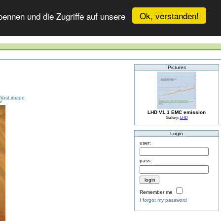
Ok, verstanden!
ennen und die Zugriffe auf unsere
Pictures
LHD V1.1 EMC emission
Gallery:
LHD
Login
user:
pass:
Remember me
I forgot my password