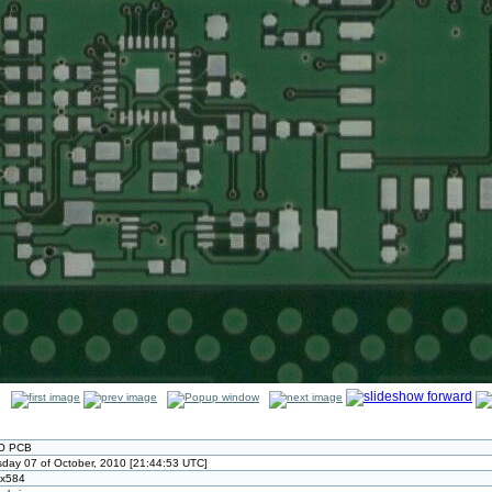
O PCB
sday 07 of October, 2010 [21:44:53 UTC]
x584