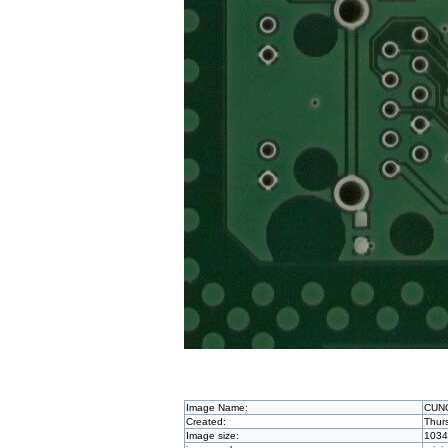
Image Name:
CUN
Created:
Thur
Image size:
1034