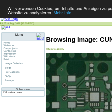
Wir verwenden Cookies, um Inhalte und Anzeigen zu pers
Website zu analysieren.
Mehr Info
Fri 07 of Aug, 2026 [13:39 UTC]
Menu
Browsing Image:
CU
Home
Webstore
Our projects
return to gallery
Contact us
Impressum
Wiki Home
Print
Image Galleries
Blogs
File Galleries
FAQs
Surveys
Online users
432 online users