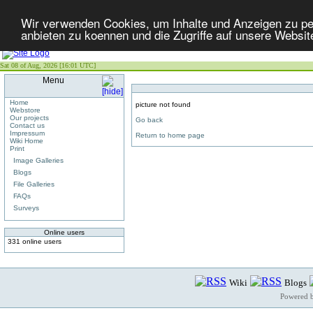
Wir verwenden Cookies, um Inhalte und Anzeigen zu per
anbieten zu koennen und die Zugriffe auf unsere Websit
Sat 08 of Aug, 2026 [16:01 UTC]
Menu
Home
picture not found
Webstore
Our projects
Go back
Contact us
Impressum
Return to home page
Wiki Home
Print
Image Galleries
Blogs
File Galleries
FAQs
Surveys
Online users
331 online users
Wiki
Blogs
Powered 