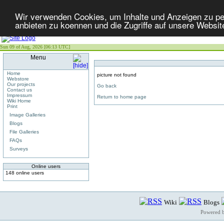
Wir verwenden Cookies, um Inhalte und Anzeigen zu per
anbieten zu koennen und die Zugriffe auf unsere Websit
Sun 09 of Aug, 2026 [06:13 UTC]
Menu
Home
picture not found
Webstore
Our projects
Go back
Contact us
Impressum
Return to home page
Wiki Home
Print
Image Galleries
Blogs
File Galleries
FAQs
Surveys
Online users
148 online users
Wiki
Blogs
Powered 