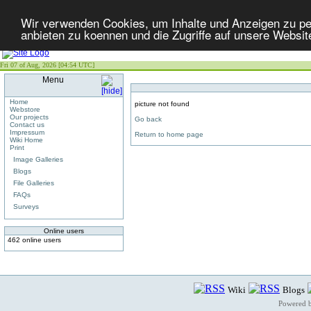
Wir verwenden Cookies, um Inhalte und Anzeigen zu per
anbieten zu koennen und die Zugriffe auf unsere Websit
Fri 07 of Aug, 2026 [04:54 UTC]
Menu
Home
picture not found
Webstore
Our projects
Go back
Contact us
Impressum
Return to home page
Wiki Home
Print
Image Galleries
Blogs
File Galleries
FAQs
Surveys
Online users
462 online users
Wiki
Blogs
Powered 